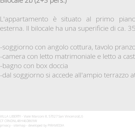
Bilocale 2b (2+3 pers.)
L'appartamento è situato al primo pian
esterna. Il bilocale ha una superificie di ca
-soggiorno con angolo cottura, tavolo pranzo
-camera con letto matrimoniale e letto a cas
-bagno con box doccia
-dal soggiorno si accede all'ampio terrazzo a
VILLA LIBERTY - Viale Marconi 8, 57027 San Vincenzo(LI)
CF CRNDNL48H46D869W
privacy
-
sitemap
- developed by
PIRAMEDIA