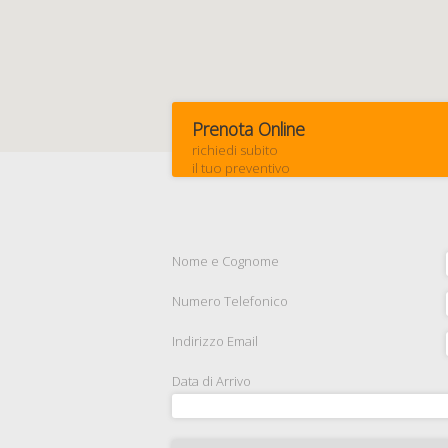
Prenota Online
richiedi subito
il tuo preventivo
Nome e Cognome
Numero Telefonico
Indirizzo Email
Data di Arrivo